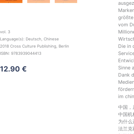
ausgez
Marken
größte
vom Du
Millio
vol. 3
Wirtsch
Language(s): Deutsch, Chinese
Die in
2018 Cross Culture Publishing, Berlin
Servic
ISBN: 9783939044413
Entwic
Sinne a
12.90
€
Dank d
Medien
förder
im chi
中国，
中国机
为什么
法兰克