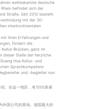
 Jahren weltbekannte deutsche
Rhein befindet sich der
nd Straße. Seit 2012 besteht
gverbindung mit der 30-
hen interkontinentalen
 mit ihren Erfahrungen und
ngen, fördern die
d Kultur-Brücken, ganz im
 dieser Stelle der herzliche
 Guang Hua Kultur- und
sischen Sprachkompetenz
egbereiter und -begleiter nun
绍。在这一地区，有1500多家
为外国公司的基地。德国最大的