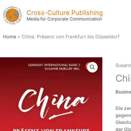
Skip
to
Cross-Culture Publishing
content
Media for Corporate Communication
Home
»
China. Präsenz von Frankfurt bis Düsseldorf
Susann
Chi
Busine
Die zw
gegens
Gleich
der Gl