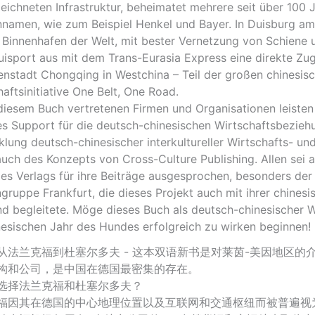
eichneten Infrastruktur, beheimatet mehrere seit über 100
namen, wie zum Beispiel Henkel und Bayer. In Duisburg am 
 Binnenhafen der Welt, mit bester Vernetzung von Schiene u
isport aus mit dem Trans-Eurasia Express eine direkte Zu
nenstadt Chongqing in Westchina – Teil der großen chinesisc
aftsinitiative One Belt, One Road.
 diesem Buch vertretenen Firmen und Organisationen leisten
es Support für die deutsch-chinesischen Wirtschaftsbeziehu
klung deutsch-chinesischer interkultureller Wirtschafts- un
uch des Konzepts von Cross-Culture Publishing. Allen sei an
es Verlags für ihre Beiträge ausgesprochen, besonders der
gruppe Frankfurt, die dieses Projekt auch mit ihrer chine
nd begleitete. Möge dieses Buch als deutsch-chinesischer W
nesischen Jahr des Hundes erfolgreich zu wirken beginnen!
从法兰克福到杜塞尔多夫 - 这本双语新书是对莱茵-美因地区的介
构和公司，是中国在德国最密集的存在。
选择法兰克福和杜塞尔多夫？
福因其在德国的中心地理位置以及互联网和交通枢纽而被普遍视