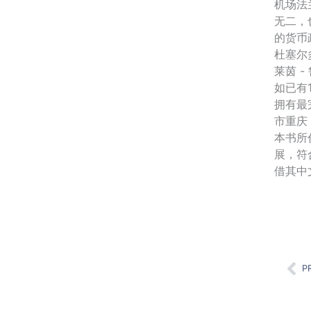
机场法
无二，
的货币
杜塞尔
莱茵 
如已有
拥有最
市重庆
本书所
展，符
借其中
Pr
P