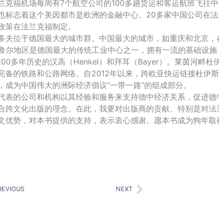
兰克福机场每周有7个航空公司的100多趟货运和客运航班飞往
也标志着这个美因都市是欧洲的金融中心。20多家中国公司在
政策在法兰克福制定。
多夫位于德国最大的城市群。中国最大的城市，如重庆和北京，
- 鲁尔地区是德国最大的传统工业中心之一，拥有一流的基础设
100多年历史的汉高（Henkel）和拜耳（Bayer）。莱茵河
完备的铁路和公路网络。自2012年以来，跨欧亚快运链接杜伊斯
，成为中国伟大的洲际经济倡议“一带一路”的组成部分。
代表的公司和机构以其经验和服务来支持德中经济关系，促进德
合跨文化出版的理念。在此，我要对出版商的贡献、特别是对法
文优势，对本书提供的支持，表示衷心感谢。愿本书成为狗年取
ev
Next
REVIOUS
NEXT