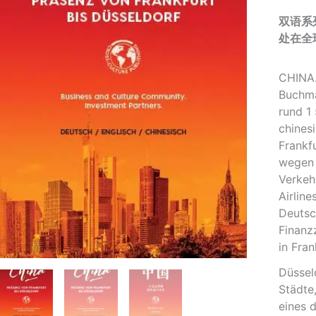
双语系
处在全
CHINA.
Buchma
rund 1
chines
Frankf
wegen 
Verkeh
Airlin
Deutsc
Finanz
in Fra
Düssel
Städte
eines 