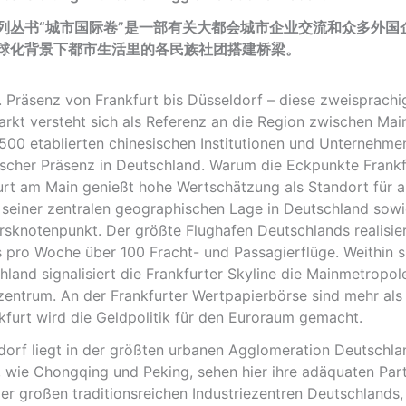
列丛书“城市国际卷”是一部有关大都会城市企业交流和众多外国
球化背景下都市生活里的各民族社团搭建桥梁。
 Präsenz von Frankfurt bis Düsseldorf – diese zweisprach
rkt versteht sich als Referenz an die Region zwischen Main
 500 etablierten chinesischen Institutionen und Unternehme
ischer Präsenz in Deutschland. Warum die Eckpunkte Frank
urt am Main genießt hohe Wertschätzung als Standort für a
seiner zentralen geographischen Lage in Deutschland sowie
rsknotenpunkt. Der größte Flughafen Deutschlands realisier
es pro Woche über 100 Fracht- und Passagierflüge. Weithin si
hland signalisiert die Frankfurter Skyline die Mainmetropol
zentrum. An der Frankfurter Wertpapierbörse sind mehr als 
nkfurt wird die Geldpolitik für den Euroraum gemacht.
dorf liegt in der größten urbanen Agglomeration Deutschla
, wie Chongqing und Peking, sehen hier ihre adäquaten Part
der großen traditionsreichen Industriezentren Deutschlands,